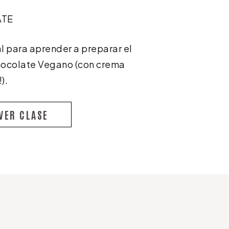
ATE
al para aprender a preparar el
Chocolate Vegano (con crema
).
VER CLASE