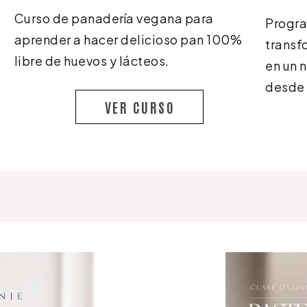
Curso de panadería vegana para
Progra
aprender a hacer delicioso pan 100%
transf
libre de huevos y lácteos.
en un 
desde 
VER CURSO