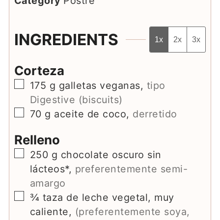
Category
Postre
INGREDIENTS
1x
2x
3x
Corteza
▢
175
g
galletas veganas
,
tipo
Digestive (biscuits)
▢
70
g
aceite de coco
,
derretido
Relleno
▢
250
g
chocolate oscuro sin
lácteos*
,
preferentemente semi-
amargo
▢
¾
taza de leche vegetal, muy
caliente
,
(preferentemente soya,