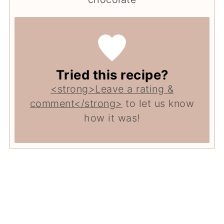
Tried this recipe?
<strong>Leave a rating &
comment</strong>
to let us know
how it was!