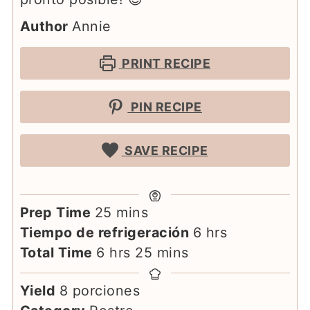
Author
Annie
PRINT RECIPE
PIN RECIPE
SAVE RECIPE
minutes
Prep Time
25
mins
hours
Tiempo de refrigeración
6
hrs
hours
minutes
Total Time
6
hrs
25
mins
Yield
8
porciones