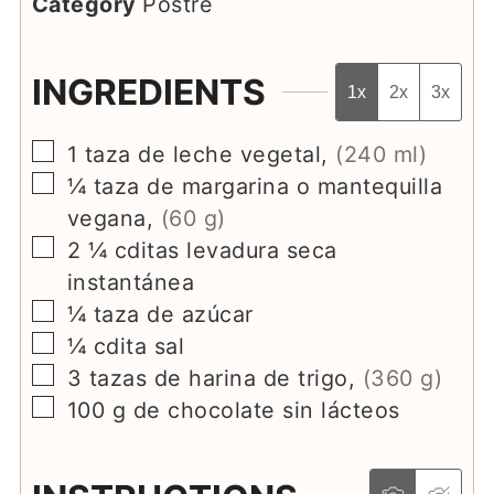
Category
Postre
INGREDIENTS
1x
2x
3x
▢
1
taza de leche vegetal
,
(240 ml)
▢
¼ taza
de margarina o mantequilla
vegana
,
(60 g)
▢
2 ¼
cditas
levadura seca
instantánea
▢
¼
taza
de azúcar
▢
¼
cdita
sal
▢
3
tazas
de harina de trigo
,
(360 g)
▢
100
g
de chocolate sin lácteos