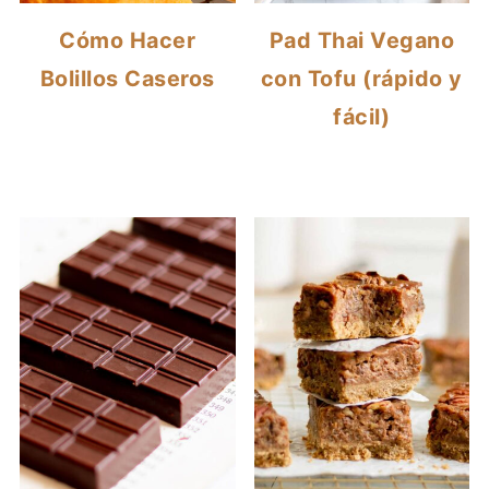
Cómo Hacer
Pad Thai Vegano
Bolillos Caseros
con Tofu (rápido y
fácil)